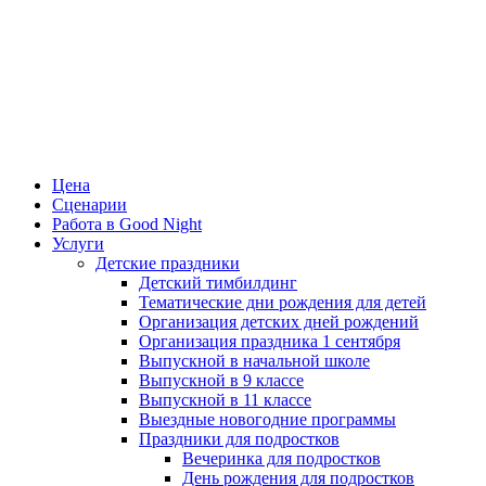
Цена
Сценарии
Работа в Good Night
Услуги
Детские праздники
Детский тимбилдинг
Тематические дни рождения для детей
Организация детских дней рождений
Организация праздника 1 сентября
Выпускной в начальной школе
Выпускной в 9 классе
Выпускной в 11 классе
Выездные новогодние программы
Праздники для подростков
Вечеринка для подростков
День рождения для подростков