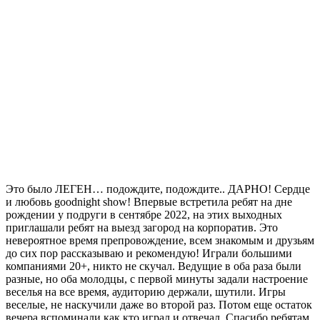
Это было ЛЕГЕН… подождите, подождите.. ДАРНО! Сердце
и любовь goodnight show! Впервые встретила ребят на дне
рождении у подруги в сентябре 2022, на этих выходных
приглашали ребят на выезд загород на корпоратив. Это
невероятное время препровождение, всем знакомым и друзьям
до сих пор рассказываю и рекомендую! Играли большими
компаниями 20+, никто не скучал. Ведущие в оба раза были
разные, но оба молодцы, с первой минуты задали настроение
веселья на все время, аудиторию держали, шутили. Игры
веселые, не наскучили даже во второй раз. Потом еще остаток
вечера вспоминали как кто играл и отвечал. Спасибо ребятам